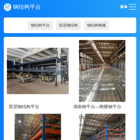
钢结构平台
菜单
钢结构平台
双层钢结构
钢结构阁楼
双层钢结构平台
湖南钢平台—阁楼钢平台