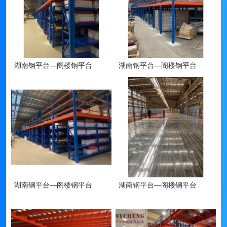
湖南钢平台—阁楼钢平台
湖南钢平台—阁楼钢平台
湖南钢平台—阁楼钢平台
湖南钢平台—阁楼钢平台