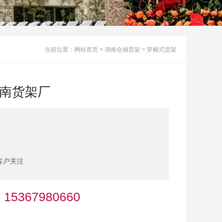
当前位置：
网站首页
>
湖南仓储货架
>
穿梭式货架
湖南货架厂
客户关注
5367980660