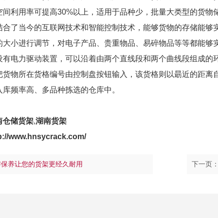
空间利用率可提高30%以上，适用于品种少，批量大类型的货物
结合了当今的互联网技术和智能控制技术，能够货物的存储能够
的大小进行调节，对电子产品、贵重物品、易碎物品等等都能够
设有电力驱动装置，可以沿着由两个直线段和两个曲线段组成的
把货物所在货格编号由控制盘按钮输入，该货格则以朂近的距离
入库频率高、多品种拣选的仓库中。
南仓储货架
,
湖南货架
p://www.hnsycrack.com/
与保养让您的货架更经久耐用
下一页