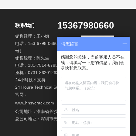
15367980660
联系我们
销售经理：王小姐
电话：153-6798-0660（微信同
请您留言
号）
感谢您的关注，当前客服人员不在
销售经理：陈先生
线，请填写一下您的信息，我们会
电话：181-7514-6785
尽快和您联系。
座机：0731-86201263
24小时技术支持
24 Houre Technical Support
官网：
www.hnsycrack.com
公司地址：湖南省长沙县经开区东十路南段58号20栋
总公司地址：深圳市光明新区光明路洪湖村