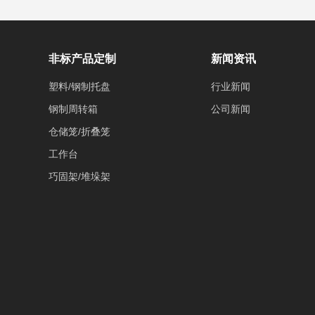
非标产品定制
新闻资讯
塑料/钢制托盘
行业新闻
钢制周转箱
公司新闻
仓储笼/折叠笼
工作台
巧固架/堆垛架