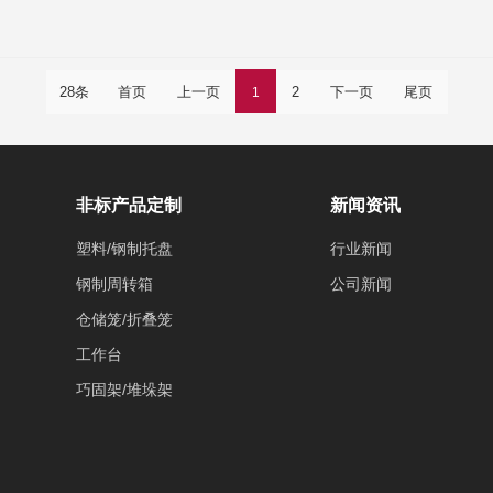
28条
首页
上一页
2
下一页
尾页
1
非标产品定制
新闻资讯
塑料/钢制托盘
行业新闻
钢制周转箱
公司新闻
仓储笼/折叠笼
工作台
巧固架/堆垛架