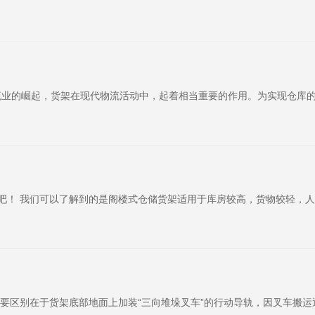
物流业的崛起，货架在现代物流活动中，起着相当重要的作用。为实现仓库
吧！ 我们可以了解到的是阁楼式仓储货架适用于库房较高，货物较轻，
主要区别在于货架底部地面上加装“三向堆垛叉车”的行动导轨，因叉车搬