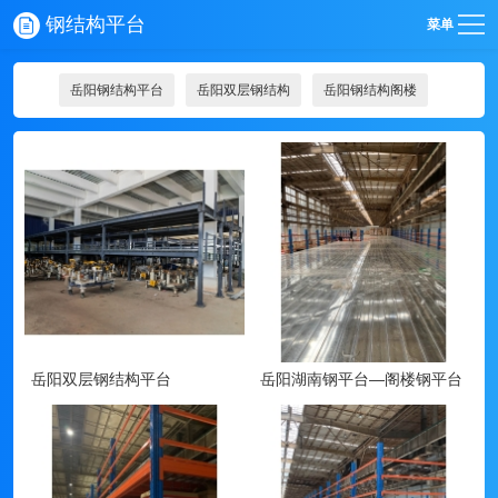
钢结构平台
菜单
岳阳钢结构平台
岳阳双层钢结构
岳阳钢结构阁楼
岳阳双层钢结构平台
岳阳湖南钢平台—阁楼钢平台