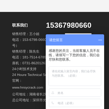
15367980660
联系我们
销售经理：王小姐
电话：153-6798-0660（微信同
请您留言
号）
感谢您的关注，当前客服人员不在
销售经理：陈先生
线，请填写一下您的信息，我们会
电话：181-7514-6785
尽快和您联系。
座机：0731-86201263
24小时技术支持
24 Houre Technical Support
官网：
www.hnsycrack.com
公司地址：湖南省长沙县经开区东十路南段58号20栋
总公司地址：深圳市光明新区光明路洪湖村