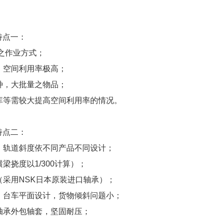
特点一：
后出之作业方式；
，空间利用率极高；
种，大批量之物品；
冻库等需较大提高空间利用率的情况。
特点二：
理，轨道斜度依不同产品不同设计；
横梁挠度以1/300计算）；
（采用NSK日本原装进口轴承）；
好，台车平面设计，货物倾斜问题小；
轴承外包轴套，坚固耐压；