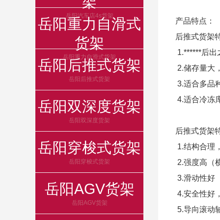
架
岳阳汽车店4s货架
岳阳重力自滑式
产品特点：
后推式货架
货架
1.******
岳阳重力自滑式货架
岳阳后推式货架
2.储存量大
岳阳后推式货架
3.适合多品
4.适合冷
岳阳双深度货架
岳阳双深度货架
后推式货架
岳阳穿梭式货架
1.结构合
岳阳穿梭式货架
2.强度高（
3.滑动性好
岳阳AGV货架
4.安全性
岳阳AGV货架
5.导向滚动