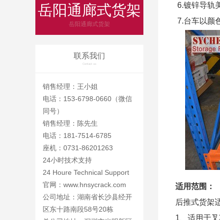
6.镀锌导轨
岳阳通廊式货架
7.台车以颜
岳阳通廊式货架
联系我们
Contact us
销售经理：王小姐
电话：153-6798-0660（微信
同号）
销售经理：陈先生
电话：181-7514-6785
座机：0731-86201263
24小时技术支持
24 Houre Technical Support
官网：
www.hnsycrack.com
适用范围：
公司地址：湖南省长沙县经开
后推式货架
区东十路南段58号20栋
1、适用于