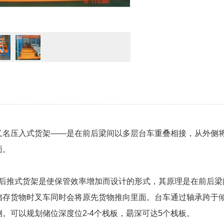
又名压入式货架——是在前后梁间以多层台车重叠相接，从外侧
面。
:后推式货架是使保管效率增加而设计的形式，其原理是在前后
储存货物时叉车同时会将原先货物推向里面。台车通过轴承跨于
。可以规划储位深度位2-4个栈板，朂深可达5个栈板。